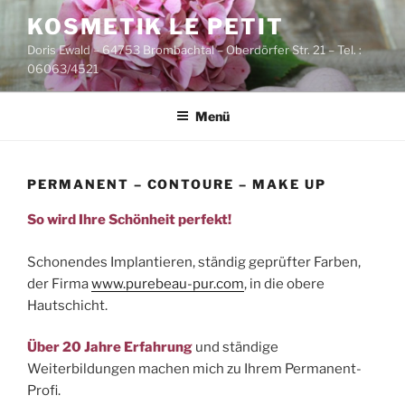
Zum
KOSMETIK LE PETIT
Inhalt
Doris Ewald – 64753 Brombachtal – Oberdörfer Str. 21 – Tel. :
springen
06063/4521
Menü
PERMANENT – CONTOURE – MAKE UP
So wird Ihre Schönheit perfekt!
Schonendes Implantieren, ständig geprüfter Farben,
der Firma
www.purebeau-pur.com
, in die obere
Hautschicht.
Über 20 Jahre Erfahrung
und ständige
Weiterbildungen machen mich zu Ihrem Permanent-
Profi.